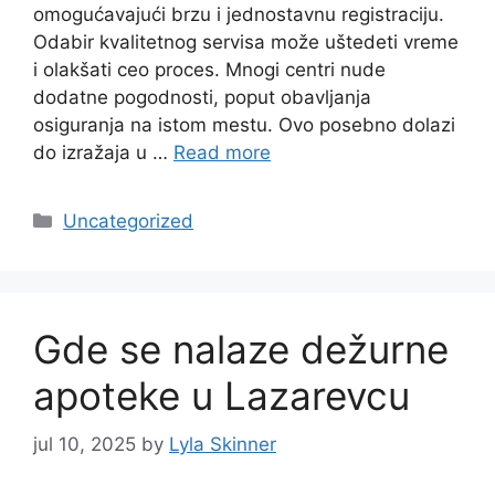
omogućavajući brzu i jednostavnu registraciju.
Odabir kvalitetnog servisa može uštedeti vreme
i olakšati ceo proces. Mnogi centri nude
dodatne pogodnosti, poput obavljanja
osiguranja na istom mestu. Ovo posebno dolazi
do izražaja u …
Read more
Categories
Uncategorized
Gde se nalaze dežurne
apoteke u Lazarevcu
jul 10, 2025
by
Lyla Skinner