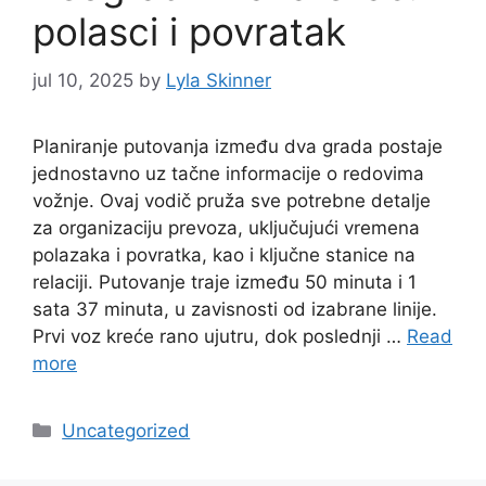
polasci i povratak
jul 10, 2025
by
Lyla Skinner
Planiranje putovanja između dva grada postaje
jednostavno uz tačne informacije o redovima
vožnje. Ovaj vodič pruža sve potrebne detalje
za organizaciju prevoza, uključujući vremena
polazaka i povratka, kao i ključne stanice na
relaciji. Putovanje traje između 50 minuta i 1
sata 37 minuta, u zavisnosti od izabrane linije.
Prvi voz kreće rano ujutru, dok poslednji …
Read
more
Categories
Uncategorized