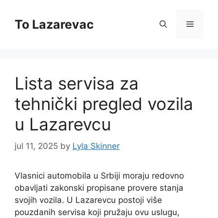
Skip
to
To Lazarevac
Menu
content
Lista servisa za
tehnički pregled vozila
u Lazarevcu
jul 11, 2025
by
Lyla Skinner
Vlasnici automobila u Srbiji moraju redovno
obavljati zakonski propisane provere stanja
svojih vozila. U Lazarevcu postoji više
pouzdanih servisa koji pružaju ovu uslugu,