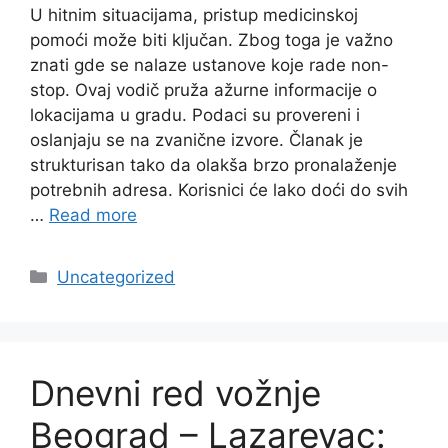
U hitnim situacijama, pristup medicinskoj
pomoći može biti ključan. Zbog toga je važno
znati gde se nalaze ustanove koje rade non-
stop. Ovaj vodič pruža ažurne informacije o
lokacijama u gradu. Podaci su provereni i
oslanjaju se na zvanične izvore. Članak je
strukturisan tako da olakša brzo pronalaženje
potrebnih adresa. Korisnici će lako doći do svih
…
Read more
Categories
Uncategorized
Dnevni red vožnje
Beograd – Lazarevac: