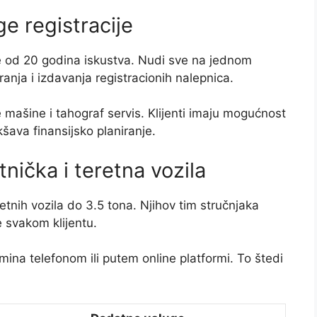
e registracije
še od 20 godina iskustva. Nudi sve na jednom
anja i izdavanja registracionih nalepnica.
 mašine i tahograf servis. Klijenti imaju mogućnost
šava finansijsko planiranje.
nička i teretna vozila
etnih vozila do 3.5 tona. Njihov tim stručnjaka
 svakom klijentu.
na telefonom ili putem online platformi. To štedi