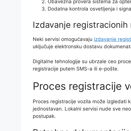
Obavezna provera sistema za opte
Dodatna kontrola osvetljenja i signa
Izdavanje registracionih
Neki servisi omogućavaju
izdavanje regis
uključuje elektronsku dostavu dokumenata
Digitalne tehnologije su ubrzale ceo proce
registracije putem SMS-a ili e-pošte.
Proces registracije 
Proces registracije vozila može izgledati 
jednostavan. Lokalni servisi nude sve n
postupak.