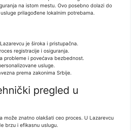
iguranja na istom mestu. Ovo posebno dolazi do
 usluge prilagođene lokalnim potrebama.
Lazarevcu je široka i pristupačna.
ces registracije i osiguranja.
va probleme i povećava bezbednost.
 personalizovane usluge.
avezna prema zakonima Srbije.
ehnički pregled u
ila može znatno olakšati ceo proces. U Lazarevcu
e brzu i efikasnu uslugu.