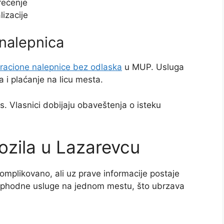
rećenje
lizacije
 nalepnica
tracione nalepnice bez odlaska
u MUP. Usluga
 i plaćanje na licu mesta.
s. Vlasnici dobijaju obaveštenja o isteku
vozila u Lazarevcu
komplikovano, ali uz prave informacije postaje
eophodne usluge na jednom mestu, što ubrzava