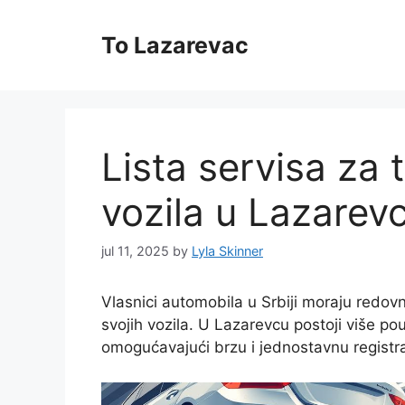
Skip
to
To Lazarevac
content
Lista servisa za 
vozila u Lazarev
jul 11, 2025
by
Lyla Skinner
Vlasnici automobila u Srbiji moraju redov
svojih vozila. U Lazarevcu postoji više po
omogućavajući brzu i jednostavnu registra