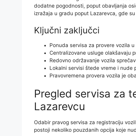
dodatne pogodnosti, poput obavljanja os
izražaja u gradu poput Lazarevca, gde su
Ključni zaključci
Ponuda servisa za provere vozila u 
Centralizovane usluge olakšavaju pro
Redovno održavanje vozila spreča
Lokalni servisi štede vreme i nude
Pravovremena provera vozila je ob
Pregled servisa za t
Lazarevcu
Odabir pravog servisa za registraciju voz
postoji nekoliko pouzdanih opcija koje nud