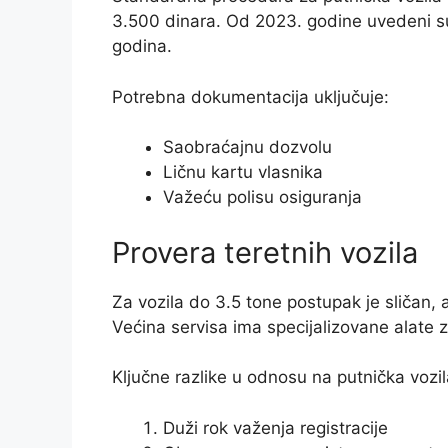
3.500 dinara. Od 2023. godine uvedeni su n
godina.
Potrebna dokumentacija uključuje:
Saobraćajnu dozvolu
Ličnu kartu vlasnika
Važeću polisu osiguranja
Provera teretnih vozila
Za vozila do 3.5 tone postupak je sličan, 
Većina servisa ima specijalizovane alate z
Ključne razlike u odnosu na putnička vozil
Duži rok važenja registracije