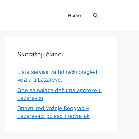
Home
Skorašnji članci
Lista servisa za tehnički pregled
vozila u Lazarevcu
Gde se nalaze dežurne apoteke u
Lazarevcu
Dnevni red vožnje Beograd –
Lazarevac: polasci i povratak