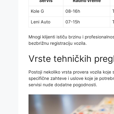
Servis
Radno vreme
Kole G
08-16h
Leni Auto
07-15h
Mnogi klijenti ističu brzinu i profesional
bezbrižnu registraciju vozila.
Vrste tehničkih preg
Postoji nekoliko vrsta provera vozila koje
specifične zahteve i uslove koje je potre
servisi nude dodatne pogodnosti.