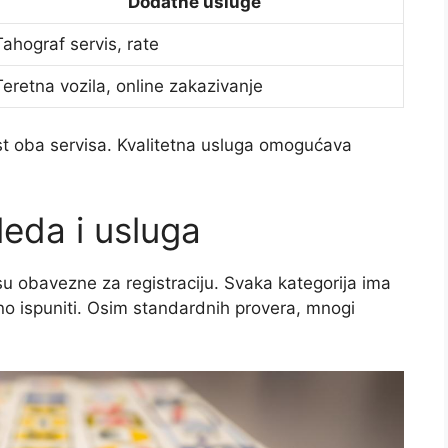
Dodatne usluge
Tahograf servis, rate
Teretna vozila, online zakazivanje
nost oba servisa. Kvalitetna usluga omogućava
leda i usluga
 su obavezne za registraciju. Svaka kategorija ima
bno ispuniti. Osim standardnih provera, mnogi