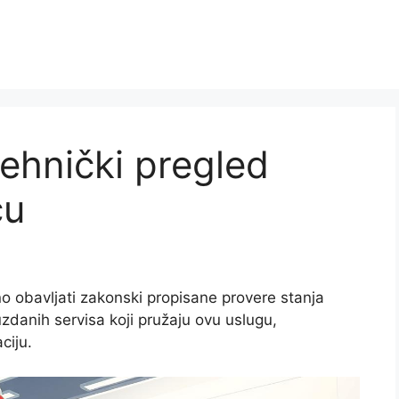
tehnički pregled
cu
no obavljati zakonski propisane provere stanja
uzdanih servisa koji pružaju ovu uslugu,
ciju.