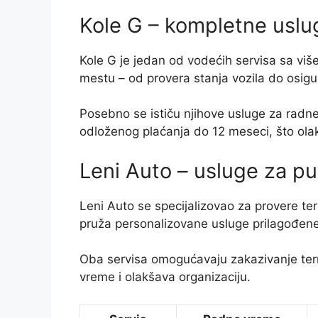
Kole G – kompletne uslug
Kole G je jedan od vodećih servisa sa vi
mestu – od provera stanja vozila do osigur
Posebno se ističu njihove usluge za radne
odloženog plaćanja do 12 meseci, što olak
Leni Auto – usluge za put
Leni Auto se specijalizovao za provere ter
pruža personalizovane usluge prilagođene
Oba servisa omogućavaju zakazivanje termi
vreme i olakšava organizaciju.