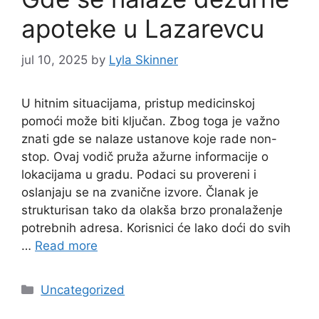
apoteke u Lazarevcu
jul 10, 2025
by
Lyla Skinner
U hitnim situacijama, pristup medicinskoj
pomoći može biti ključan. Zbog toga je važno
znati gde se nalaze ustanove koje rade non-
stop. Ovaj vodič pruža ažurne informacije o
lokacijama u gradu. Podaci su provereni i
oslanjaju se na zvanične izvore. Članak je
strukturisan tako da olakša brzo pronalaženje
potrebnih adresa. Korisnici će lako doći do svih
…
Read more
Categories
Uncategorized