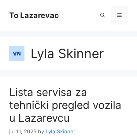
Skip
to
To Lazarevac
Menu
content
Lyla Skinner
Lista servisa za
tehnički pregled vozila
u Lazarevcu
jul 11, 2025
by
Lyla Skinner