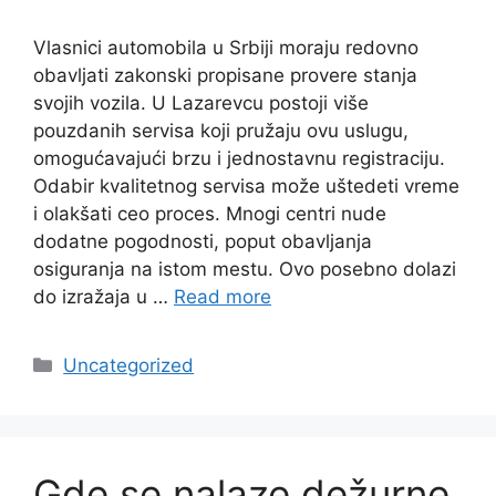
Vlasnici automobila u Srbiji moraju redovno
obavljati zakonski propisane provere stanja
svojih vozila. U Lazarevcu postoji više
pouzdanih servisa koji pružaju ovu uslugu,
omogućavajući brzu i jednostavnu registraciju.
Odabir kvalitetnog servisa može uštedeti vreme
i olakšati ceo proces. Mnogi centri nude
dodatne pogodnosti, poput obavljanja
osiguranja na istom mestu. Ovo posebno dolazi
do izražaja u …
Read more
Categories
Uncategorized
Gde se nalaze dežurne