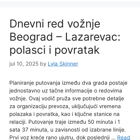
Dnevni red vožnje
Beograd – Lazarevac:
polasci i povratak
jul 10, 2025
by
Lyla Skinner
Planiranje putovanja između dva grada postaje
jednostavno uz tačne informacije o redovima
vožnje. Ovaj vodič pruža sve potrebne detalje
za organizaciju prevoza, uključujući vremena
polazaka i povratka, kao i ključne stanice na
relaciji. Putovanje traje između 50 minuta i 1
sata 37 minuta, u zavisnosti od izabrane linije.
Prvi voz kreće rano ujutru, dok poslednji …
Read