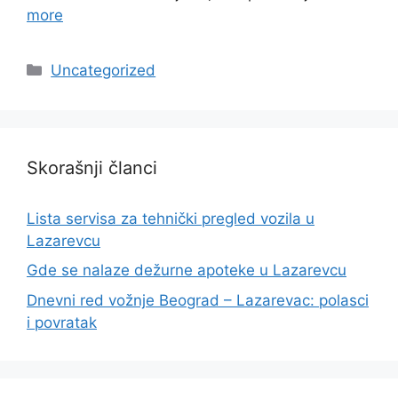
more
Categories
Uncategorized
Skorašnji članci
Lista servisa za tehnički pregled vozila u
Lazarevcu
Gde se nalaze dežurne apoteke u Lazarevcu
Dnevni red vožnje Beograd – Lazarevac: polasci
i povratak